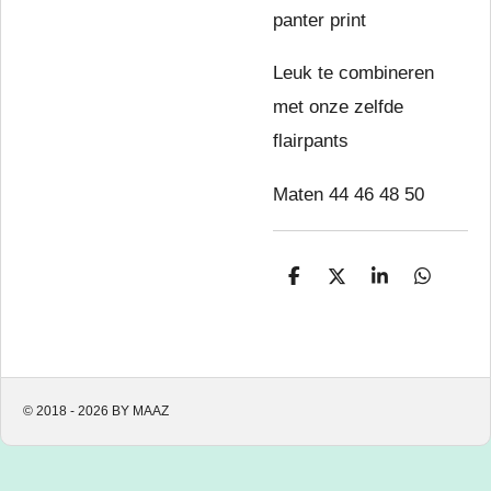
panter print
Leuk te combineren
met onze zelfde
flairpants
Maten 44 46 48 50
D
D
S
D
e
e
h
e
l
e
a
l
e
l
r
e
n
e
n
© 2018 - 2026 BY MAAZ