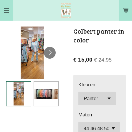
Ga
direct
naar
Colbert panter in
de
color
hoofdinhoud
€ 15,00
€ 24,95
Kleuren
Maten