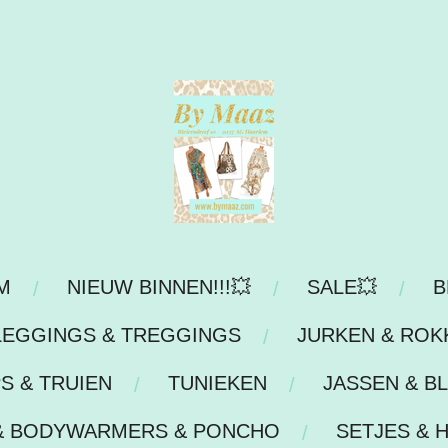
M
NIEUW BINNEN!!!💥
SALE💥
B
LEGGINGS & TREGGINGS
JURKEN & ROK
S & TRUIEN
TUNIEKEN
JASSEN & B
& BODYWARMERS & PONCHO
SETJES & 