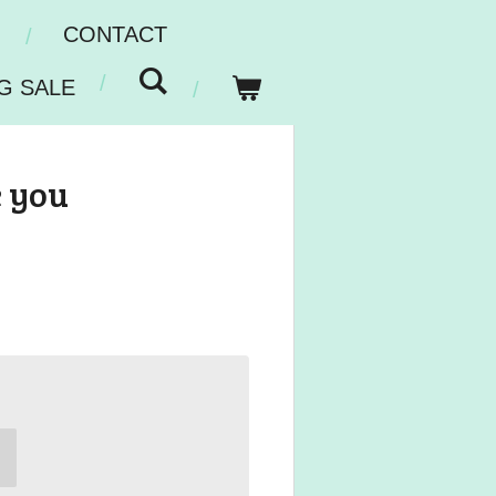
N
CONTACT
G SALE
e you