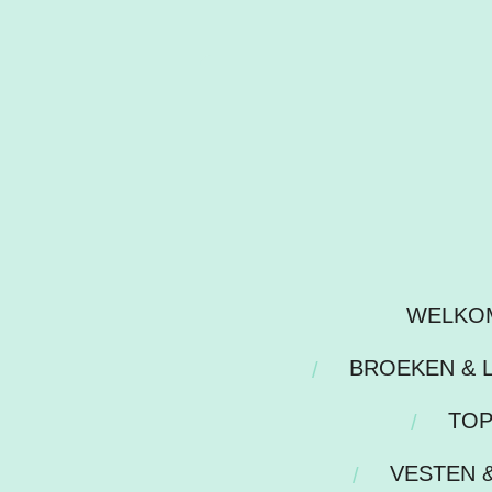
Ga
direct
naar
de
hoofdinhoud
WELKO
BROEKEN & 
TOP
VESTEN 