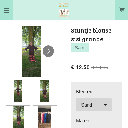
Ga
direct
naar
Stuntje blouse
de
sisi grande
hoofdinhoud
Sale!
€ 12,50
€ 19,95
Kleuren
Maten