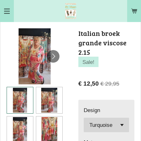
Ga
direct
naar
Italian broek
de
grande viscose
hoofdinhoud
2.15
Sale!
€ 12,50
€ 29,95
Design