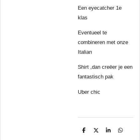
Een eyecatcher 1e
klas
Eventueel te
combineren met onze
Italian
Shirt ,dan creëer je een
fantastisch pak
Uber chic
D
D
S
D
e
e
h
e