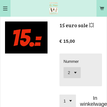
Ga
direct
naar
15 euro sale 💥
de
hoofdinhoud
€ 15,00
Nummer
In
winkelwag