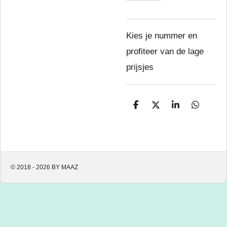
Kies je nummer en
profiteer van de lage
prijsjes
D
D
S
D
e
e
h
e
l
e
a
l
e
l
r
e
n
e
n
© 2018 - 2026 BY MAAZ