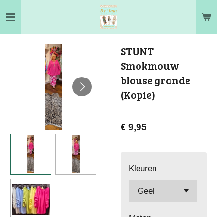
Ga
direct
naar
STUNT
de
Smokmouw
hoofdinhoud
blouse grande
(Kopie)
€ 9,95
Kleuren