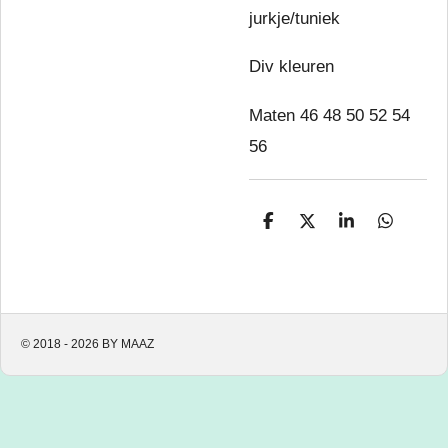
jurkje/tuniek
Div kleuren
Maten 46 48 50 52 54
56
D
D
S
D
e
e
h
e
l
e
a
l
e
l
r
e
n
e
n
© 2018 - 2026 BY MAAZ