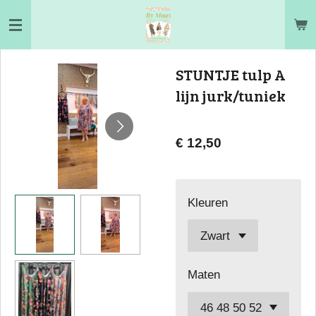
Ga
direct
naar
STUNTJE tulp A
de
lijn jurk/tuniek
hoofdinhoud
€ 12,50
Kleuren
Maten