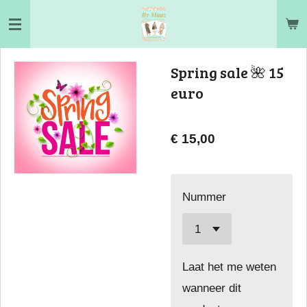
Ga
direct
naar
Spring sale 🌺 15
de
euro
hoofdinhoud
€ 15,00
Nummer
Laat het me weten
wanneer dit