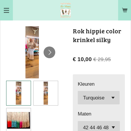
Ga
direct
naar
Rok hippie color
de
krinkel silky
hoofdinhoud
€ 10,00
€ 29,95
Kleuren
Maten