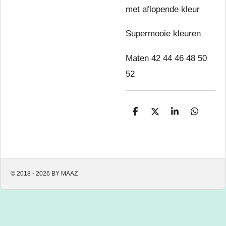
met aflopende kleur
Supermooie kleuren
Maten 42 44 46 48 50
52
D
D
S
D
e
e
h
e
l
e
a
l
e
l
r
e
n
e
n
© 2018 - 2026 BY MAAZ