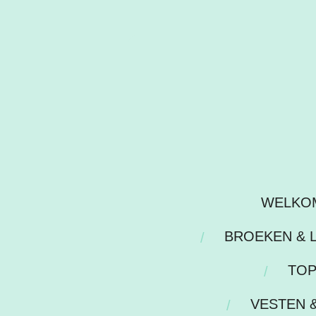
Ga
direct
naar
de
hoofdinhoud
WELKO
BROEKEN & 
TOP
VESTEN 