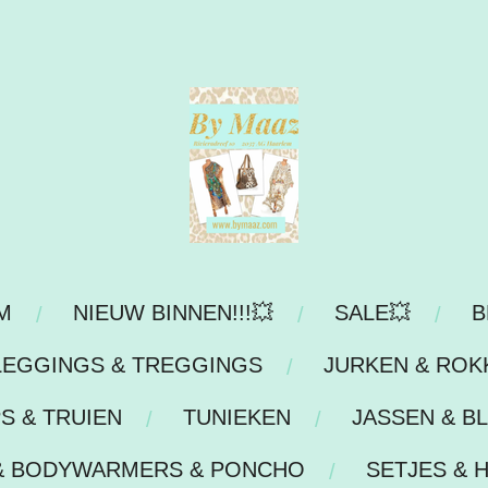
M
NIEUW BINNEN!!!💥
SALE💥
B
LEGGINGS & TREGGINGS
JURKEN & ROK
S & TRUIEN
TUNIEKEN
JASSEN & B
& BODYWARMERS & PONCHO
SETJES & 