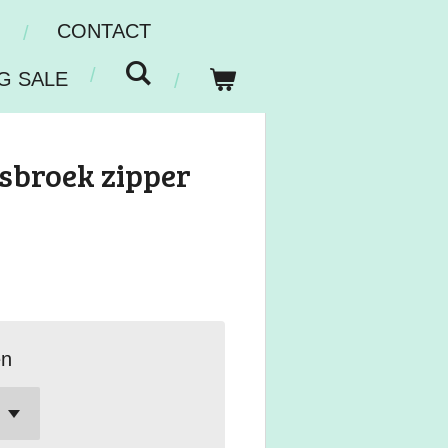
N
CONTACT
G SALE
sbroek zipper
en