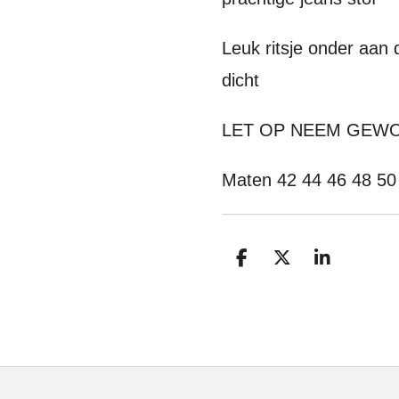
Leuk ritsje onder aan 
dicht
LET OP NEEM GEWO
Maten 42 44 46 48 5
D
D
S
e
e
h
l
e
a
e
l
r
n
e