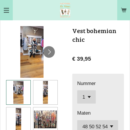
Ga
direct
naar
Vest bohemian
de
chic
hoofdinhoud
€ 39,95
Nummer
Maten