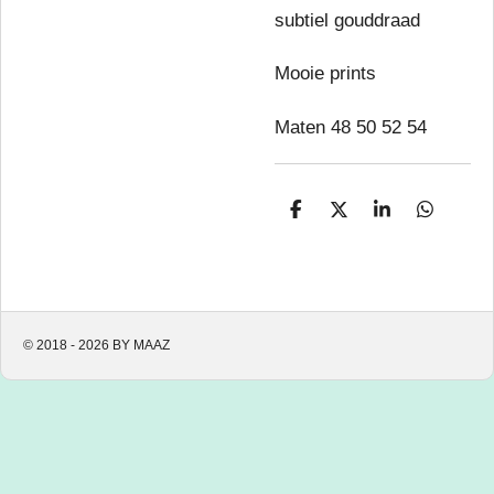
subtiel gouddraad
Mooie prints
Maten 48 50 52 54
D
D
S
D
e
e
h
e
l
e
a
l
e
l
r
e
n
e
n
© 2018 - 2026 BY MAAZ