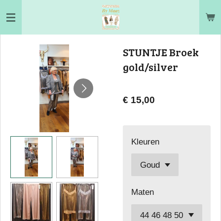
Ga
direct
naar
STUNTJE Broek
de
gold/silver
hoofdinhoud
€ 15,00
Kleuren
Maten