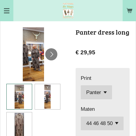
Ga
direct
naar
Panter dress long
de
hoofdinhoud
€ 29,95
Print
Maten