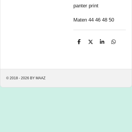
panter print
Maten 44 46 48 50
D
D
S
D
e
e
h
e
l
e
a
l
e
l
r
e
n
e
n
© 2018 - 2026 BY MAAZ