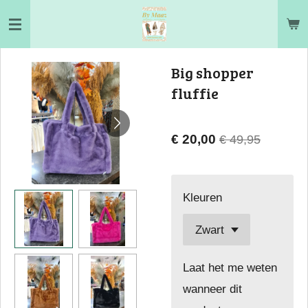
Ga
direct
naar
Big shopper
de
fluffie
hoofdinhoud
€ 20,00
€ 49,95
Kleuren
Laat het me weten
wanneer dit