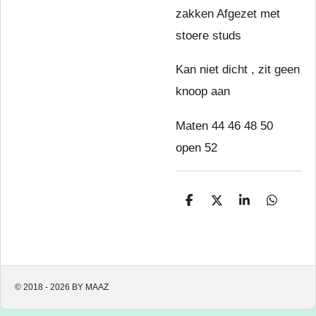
zakken Afgezet met
stoere studs
Kan niet dicht , zit geen
knoop aan
Maten 44 46 48 50
open 52
D
D
S
D
e
e
h
e
l
e
a
l
e
l
r
e
n
e
n
© 2018 - 2026 BY MAAZ