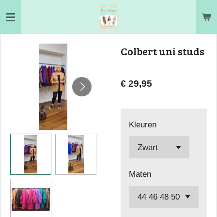
Ga
direct
naar
Colbert uni studs
de
hoofdinhoud
€ 29,95
Kleuren
Maten