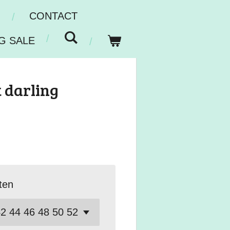
N
CONTACT
G SALE
 darling
ten