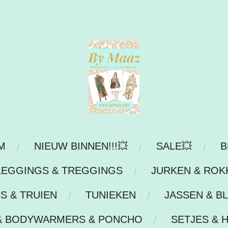
M
NIEUW BINNEN!!!💥
SALE💥
B
LEGGINGS & TREGGINGS
JURKEN & ROK
S & TRUIEN
TUNIEKEN
JASSEN & B
& BODYWARMERS & PONCHO
SETJES & 