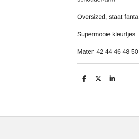
Oversized, staat fantas
Supermooie kleurtjes
Maten 42 44 46 48 50
D
D
S
e
e
h
l
e
a
e
l
r
n
e