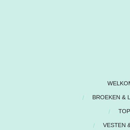
Ga
direct
naar
de
hoofdinhoud
WELKO
BROEKEN & 
TOP
VESTEN 