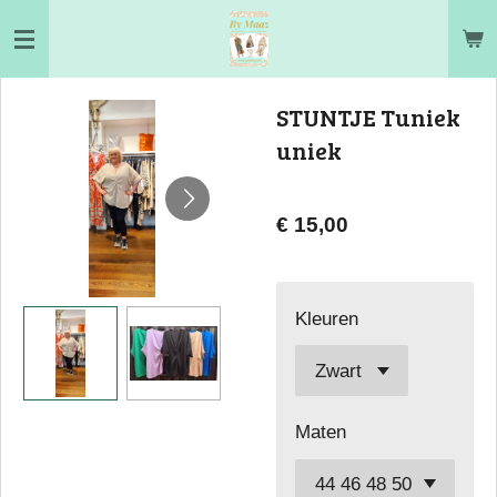
Ga
direct
naar
STUNTJE Tuniek
de
uniek
hoofdinhoud
€ 15,00
Kleuren
Maten