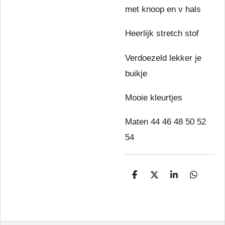
met knoop en v hals
Heerlijk stretch stof
Verdoezeld lekker je
buikje
Mooie kleurtjes
Maten 44 46 48 50 52
54
D
D
S
D
e
e
h
e
l
e
a
l
e
l
r
e
n
e
n