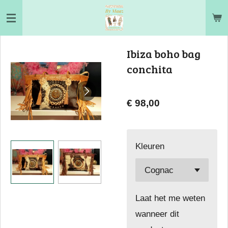
Ga
direct
naar
Ibiza boho bag
de
conchita
hoofdinhoud
€ 98,00
Kleuren
Laat het me weten
wanneer dit